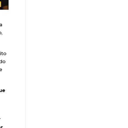
a
,
ito
ndo
e
ue
r
ar