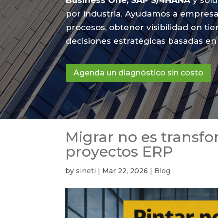
Business One, SAP S/4HANA
y solu
por industria. Ayudamos a empresa
procesos, obtener visibilidad en ti
decisiones estratégicas basadas en 
Agenda un diagnóstico sin costo
Migrar no es transf
proyectos ERP
by
sineti
|
Mar 22, 2026
|
Blog