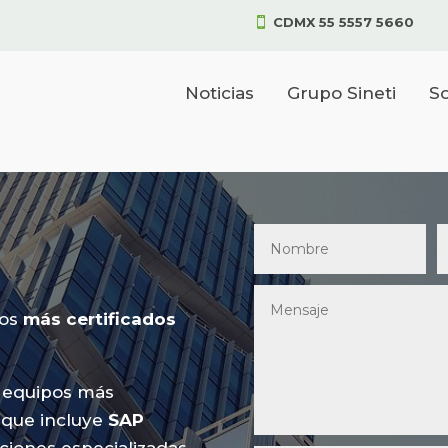
CDMX 55 5557 5660

Noticias
Grupo Sineti
So
pos
más certificados
 equipos más
l que incluye
SAP