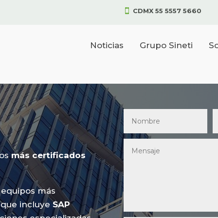
CDMX 55 5557 5660

Noticias
Grupo Sineti
So
pos
más certificados
 equipos más
l que incluye
SAP